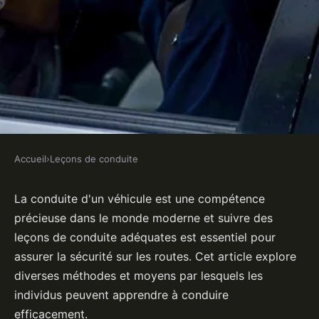
Accueil
›
Leçons de conduite
LEÇONS DE CONDUITE
Quels sont les moyens de suivre
La conduite d'un véhicule est une compétence
précieuse dans le monde moderne et suivre des
une leçon de conduite ?
leçons de conduite adéquates est essentiel pour
assurer la sécurité sur les routes. Cet article explore
Wassim
•
22 février 2022
•
3 min de lecture
diverses méthodes et moyens par lesquels les
individus peuvent apprendre à conduire
efficacement.