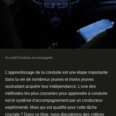
Accueil
›
Conduite accompagnée
CONDUITE ACCOMPAGNÉE
Qui peut accompagner un
L'apprentissage de la conduite est une étape importante
dans la vie de nombreux jeunes et moins jeunes
apprenti conducteur ?
souhaitant acquérir leur indépendance. L'une des
méthodes les plus courantes pour apprendre à conduire
Wassim
•
19 janvier 2022
•
3 min de lecture
est le système d'accompagnement par un conducteur
expérimenté. Mais qui est qualifié pour cette tâche
cruciale ? Dans ce blog, nous discuterons des critères